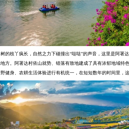
的枝丫疯长，自然之力下碰撞出“哒哒”的声音，这里是阿署达
的地方。阿署达村依山就势、错落有致地建成了具有浓郁地域特
山野健身、农耕生活体验进行有机统一，在短短数年的时间里，这