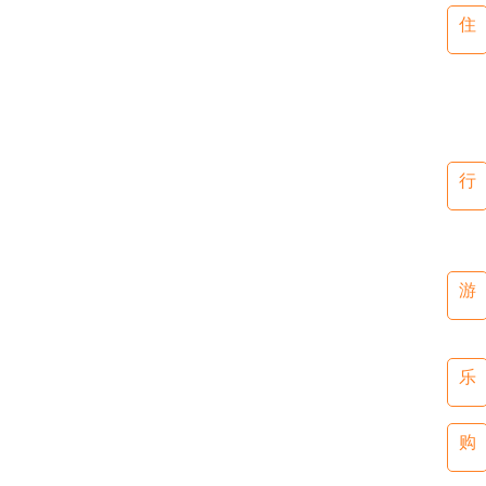
住
行
游
乐
购