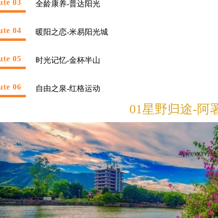
ute 03
全龄康养-普达阳光
ute 04
暖阳之恋-米易阳光城
ute 05
时光记忆-金杯半山
ute 06
自由之泉-红格运动
01星野归途-阿