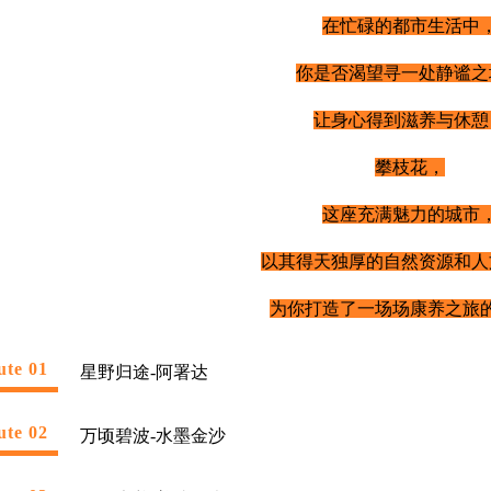
在忙碌的都市生活中
你是否渴望寻一处静谧之
让身心得到滋养与休憩
攀枝花，
这座充满魅力的城市
以其得天独厚的自然资源和人
为你打造了一场场康养之旅
ute 01
星野归途-阿署达
ute 02
万顷碧波-水墨金沙