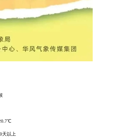
候
.7℃
00天以上