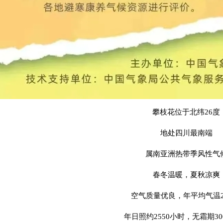
攀枝花位于北纬26度
地处四川最南端
属南亚洲热带季风性气
春冬温暖，夏秋凉爽
空气质量优良，年平均气温20
年日照约2550小时，无霜期3