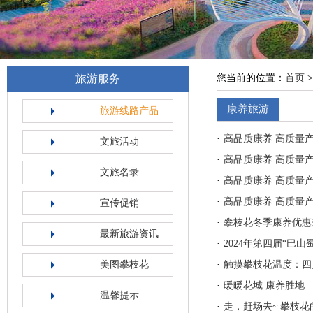
旅游服务
您当前的位置：
首页
>
康养旅游
旅游线路产品
·
高品质康养 高质量
文旅活动
·
高品质康养 高质量产
文旅名录
·
高品质康养 高质量
·
高品质康养 高质量
宣传促销
·
攀枝花冬季康养优惠
最新旅游资讯
·
2024年第四届“巴
美图攀枝花
·
触摸攀枝花温度：四
·
暖暖花城 康养胜地 
温馨提示
·
走，赶场去~|攀枝