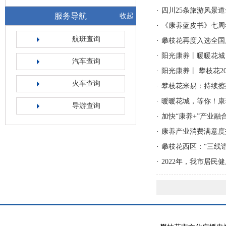
·
四川25条旅游风景
服务导航
收起
·
《康养蓝皮书》七周
航班查询
·
攀枝花再度入选全国
·
阳光康养丨暖暖花城 
汽车查询
·
阳光康养丨 攀枝花2
火车查询
·
攀枝花米易：持续擦
·
暖暖花城，等你！康
导游查询
·
加快“康养+”产业融
·
康养产业消费满意度指
·
攀枝花西区：“三线谱
·
2022年，我市居民健