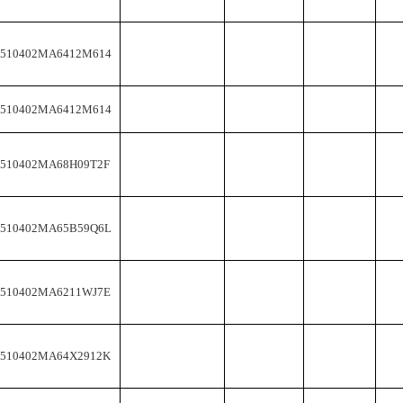
1510402MA6412M614
1510402MA6412M614
1510402MA68H09T2F
2510402MA65B59Q6L
1510402MA6211WJ7E
2510402MA64X2912K