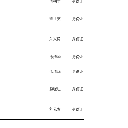
周朝学
身份证
510411*****
董世英
身份证
510403*****
朱兴勇
身份证
510403*****
徐清华
身份证
511324*****
徐清华
身份证
511324*****
赵晓红
身份证
513025*****
刘元发
身份证
510421*****