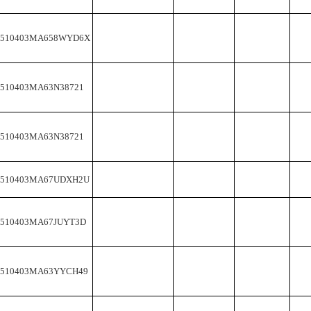
2510403MA658WYD6X
2510403MA63N38721
2510403MA63N38721
2510403MA67UDXH2U
2510403MA67JUYT3D
2510403MA63YYCH49