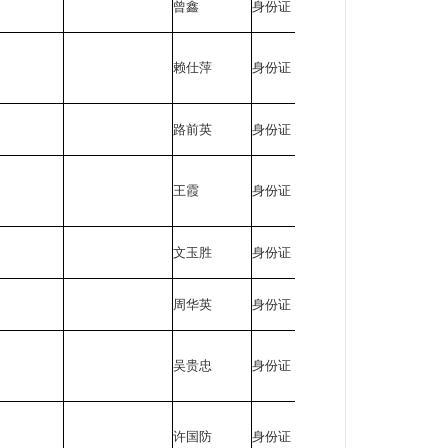
曾鑫
身份证
510402*****
赖仕萍
身份证
513424*****
路前英
身份证
510402*****
王霞
身份证
511024*****
文玉胜
身份证
510231*****
周华英
身份证
510224*****
吴贵忠
身份证
510402*****
许国防
身份证
510402*****