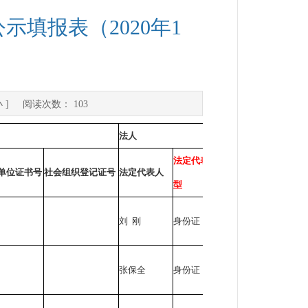
填报表（2020年1
小
] 阅读次数：
103
法人
法定代表人证件类
单位证书号
社会组织登记证号
法定代表人
法定代表人证
型
刘 刚
身份证
510402*****
张保全
身份证
513723*****