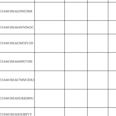
2510403MA629NUN08
2510403MA64WW943C
2510403MA63M5FU5D
2510403MA66HN7U90
2510403MA67MM3DX3
2510403MA692KKM9U
2510403MA68XJBP1Y