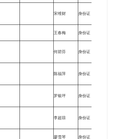
宋维财
身份证
510403*****
王春梅
身份证
513325*****
何碧芬
身份证
510403*****
陈福萍
身份证
510403*****
罗银坪
身份证
510422*****
李超琼
身份证
512921*****
廖雪琴
身份证
510403*****