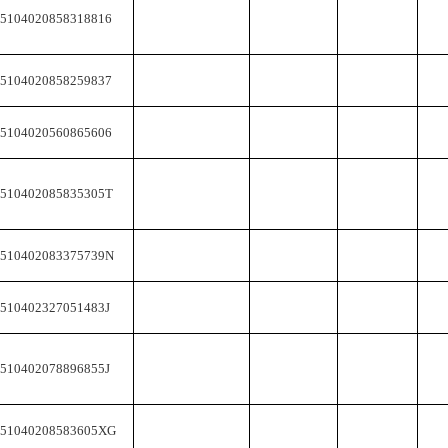
5104020858318816
5104020858259837
5104020560865606
1510402085835305T
1510402083375739N
510402327051483J
510402078896855J
151040208583605XG