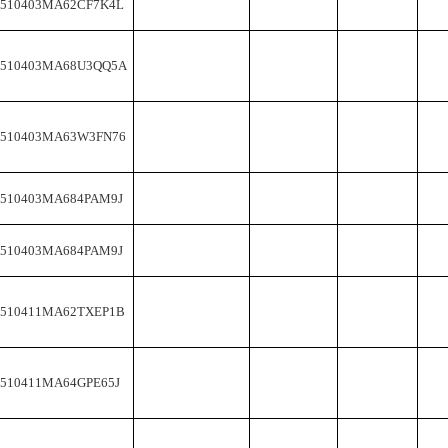
2510403MA62CF7K4L
2510403MA68U3QQ5A
2510403MA63W3FN76
2510403MA684PAM9J
2510403MA684PAM9J
2510411MA62TXEP1B
2510411MA64GPE65J