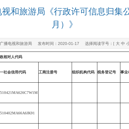
视和旅游局《行政许可信息归集公示
月）》
广播电视和旅游局
2020-01-17
发布时间：
选择阅读字号：[
大
中
政相对人代码
一社会信用代码
工商注册号
组织机构代码
税务登记号
事业
1510421MA626C7W1M
1510402MA66A6JK91