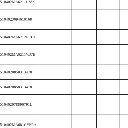
1510402MA6211L28K
5104023094610168
1510402MA6212N31H
1510402MA6211WJ7E
5104020858313478
5104020858313478
1510402078896791L
1510402MA681CYK3A