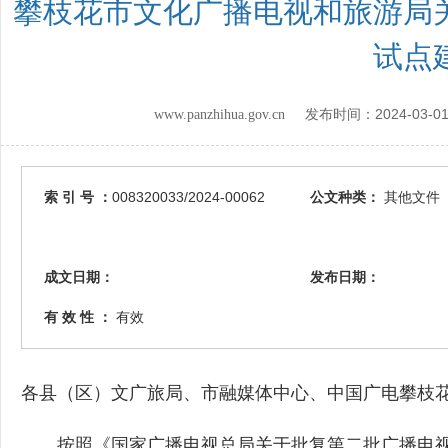
攀枝花市文化广播电视和旅游局
试点
2024-03-0
www.panzhihua.gov.cn 发布时间：
索 引 号 ：
008320033/2024-00062
公文种类：
其他文件
成文日期：
发布日期：
有 效 性 ：
有效
各县（区）文广旅局、市融媒体中心、中国广电攀枝
按照《国家广播电视总局关于批复第二批广播电视