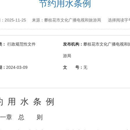
节约用水条例
2025-11-25
攀枝花市文化广播电视和旅游局
间：
来源：
选择阅读字号
类：
行政规范性文件
发布机构：
攀枝花市文化广播电视和
游局
期：
2024-03-09
文 号：
无
约
用
水
条
例
第一章 总 则