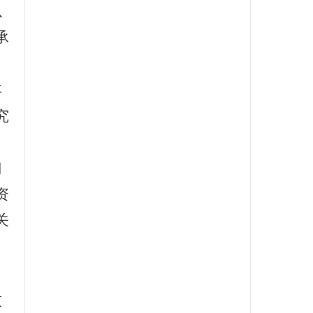
以
承
年
究
门
资
关
技